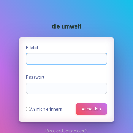
E-Mail
Passwort
Anmelden
An mich erinnern
Passwort vergessen?